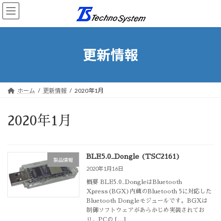
コ
ナ
ン
ビ
テ
ゲ
ン
ー
ツ
シ
更新情報
へ
ョ
ス
ン
キ
に
ッ
移
ホーム
更新情報
2020年1月
プ
動
2020年1月
BLE5.0_Dongle (TSC2161)
製品情報
2020年1月16日
概要 BLE5.0_DongleはBluetooth
Xpress(BGX)内蔵のBluetooth 5に対応した
Bluetooth Dongleモジュールです。BGXは
制御ソフトウェアがあらかじめ実装されてお
り、PCの […]