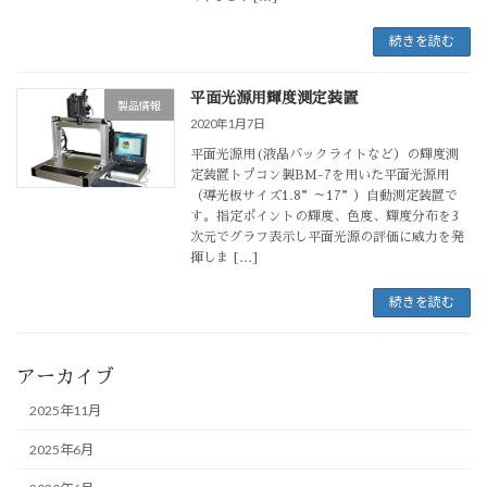
続きを読む
平面光源用輝度測定装置
製品情報
2020年1月7日
平面光源用(液晶バックライトなど）の輝度測
定装置トプコン製BM-7を用いた平面光源用
（導光板サイズ1.8”～17”）自動測定装置で
す。指定ポイントの輝度、色度、輝度分布を3
次元でグラフ表示し平面光源の評価に威力を発
揮しま […]
続きを読む
アーカイブ
2025年11月
2025年6月